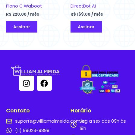
Plano C Waboot
DirectBot AI
R$
220,00
/ mês
R$
169,00
/ mês
Assinar
Assinar
I
F
n
a
s
c
t
e
a
b
Contato
Horário
g
o
suporte@williamalmeida.com.br
Seg a sex das 09h às
r
o
18h
a
k
(11) 99023-9898