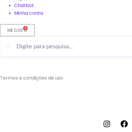
Chatbot
Minha conta
0
Cart
R$
0,00
Termos e condições de uso
I
F
n
a