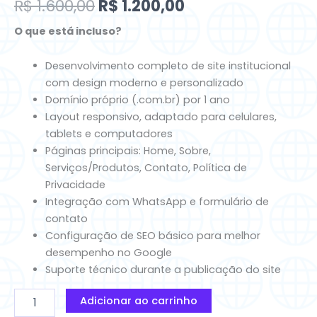
R$ 1.600,00.
R$ 1.200,00.
R$
1.600,00
R$
1.200,00
O que está incluso?
Desenvolvimento completo de site institucional
com design moderno e personalizado
Domínio próprio (.com.br) por 1 ano
Layout responsivo, adaptado para celulares,
tablets e computadores
Páginas principais: Home, Sobre,
Serviços/Produtos, Contato, Política de
Privacidade
Integração com WhatsApp e formulário de
contato
Configuração de SEO básico para melhor
desempenho no Google
Suporte técnico durante a publicação do site
Adicionar ao carrinho