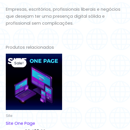
Empresas, escritórios, profissionais liberais e negócios
que desejam ter uma presença digital sólida e
profissional sem complicações.
Produtos relacionados
O
O
preço
preço
Sale!
Sale!
original
atual
era:
é:
R$ 900,00.
R$ 498,00.
Site
Site One Page